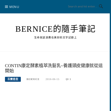
Skip
MENU
to
content
BERNICE的隨手筆記
生命就該浪費在美好的文字記錄上
CONTIN康定酵素植萃洗髮乳~養護頭皮健康就從這
開始
百變造型
BERNICE
2016-06-15
1