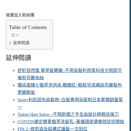
按讚加入粉絲團
Table of Contents
延伸閱讀
延伸閱讀
舒妃自然匯 薑萃髮麗霜~不用染髮利用黑科技光照即可
擁有亮麗烏絲
獨染風騷七植萃泡泡染.楓糖紅~輕鬆完成補染亮麗髮色
更顯朝氣
Sastty利尻昆布染髮劑~白髮專用染髮劑日本累積銷量第
一
Taipin Hair Salon ~不假助理之手全由設計師親自操刀
CONTIN康定酵素植萃洗髮乳~養護頭皮健康就從這開始
FIN 2~修剪染及結構式護髮一次到位