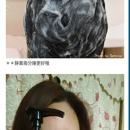
＊＊靜置兩分鐘更好哦