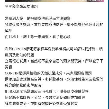
＊＊
髮際頭皮屑問題
常聽到人說，是把頭皮洗乾淨而非洗頭髮
發現這項危機時，當然要想辦法處理，總不能讓他永無止境的
掉吧
而且地上、床上等一堆頭髮，看了也心煩
看到CONTIN康定酵素植萃洗髮乳標榜說可以解決我掉髮、頭
皮屑及出油的問題
立馬報名試用，當然啦不能拿自己的頭來開玩笑，所以查了下
資訊
CONTIN是運用植物的天然抗菌成分，來克服頭皮問題
還添加富含活性蛋白質、多種胺基酸、水溶性維生素及物質等
成分的植物酵素萃取液
能溫和清潔毛髮頭皮及毛孔髒污，滋養頭皮強健髮根
使髮絲不易斷裂、分叉，長效控油使頭皮更加舒爽
酵素滋養成分，並能有效調理染燙後受損髮質