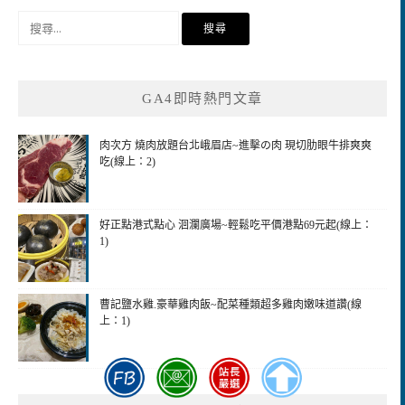
搜
尋
關
鍵
GA4即時熱門文章
字:
肉次方 燒肉放題台北峨眉店~進擊の肉 現切肋眼牛排爽爽
吃(線上：2)
好正點港式點心 洄瀾廣場~輕鬆吃平價港點69元起(線上：
1)
曹記鹽水雞.豪華雞肉飯~配菜種類超多雞肉嫩味道讚(線
上：1)