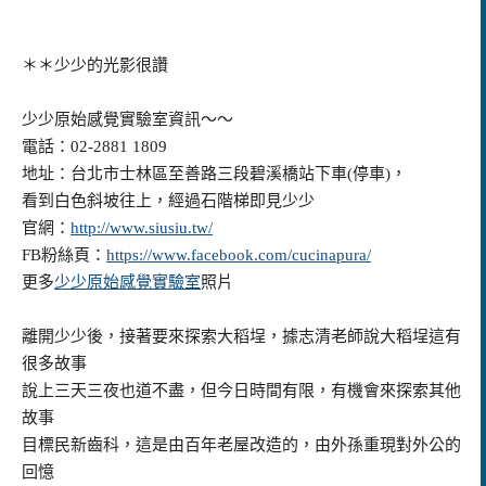
＊＊少少的光影很讚
少少原始感覺實驗室資訊～～
電話：02-2881 1809
地址：台北市士林區至善路三段碧溪橋站下車(停車)，
看到白色斜坡往上，經過石階梯即見少少
官網：
http://www.siusiu.tw/
FB粉絲頁：
https://www.facebook.com/cucinapura/
更多
少少原始感覺實驗室
照片
離開少少後，接著要來探索大稻埕，據志清老師說大稻埕這有
很多故事
說上三天三夜也道不盡，但今日時間有限，有機會來探索其他
故事
目標民新齒科，這是由百年老屋改造的，由外孫重現對外公的
回憶