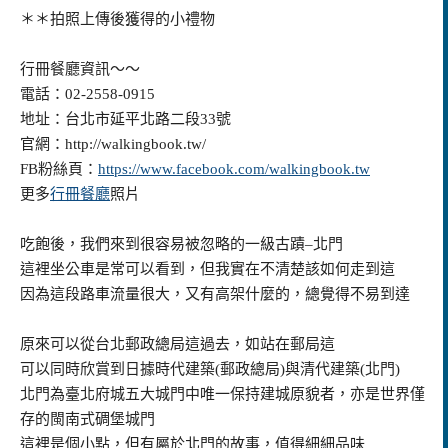
＊＊拍照上傳後獲得的小禮物
行冊餐廳資訊～～
電話：02-2558-0915
地址：台北市延平北路二段33號
官網：http://walkingbook.tw/
FB粉絲頁：
https://www.facebook.com/walkingbook.tw
更多
行冊餐廳
照片
吃飽後，我們來到很容易被忽略的一級古蹟–北門
這裡坐公車是常可以看到，但我實在不清楚該如何走到這
因為這段路車流量很大，又有高架什麼的，總覺得不易到達
原來可以從台北郵政總局這過去，如站在郵局這
可以同時欣賞到日據時代建築(郵政總局)與清代建築(北門)
北門為臺北府城五大城門中唯一保持建城原貌者，亦是世界僅
存的閩南式碉堡城門
這裡是個小點，但有屬於北門的故事，值得細細品味