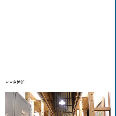
＊＊台博館