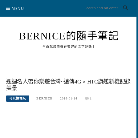
Skip
MENU
to
content
BERNICE的隨手筆記
生命就該浪費在美好的文字記錄上
週週名人帶你樂遊台灣~遠傳4G × HTC旗艦新機記錄
美景
可以這樣玩
BERNICE
2016-01-14
1