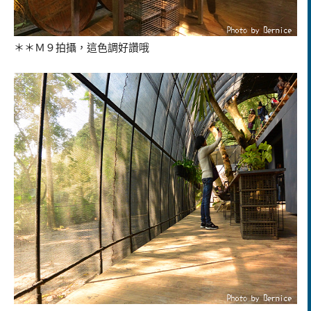
＊＊
Ｍ９拍攝，這色調好讚哦