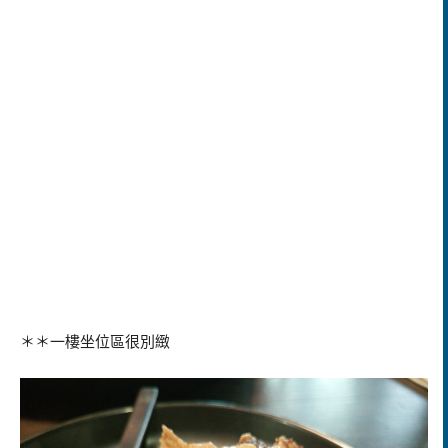
＊＊一樓坐位區很別緻