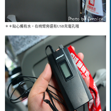
＊＊貼心備有水，在椅臂旁還有USB充電孔哦