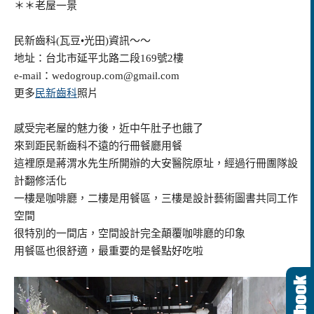
＊＊老屋一景
民新齒科(瓦豆•光田)資訊～～
地址：台北市延平北路二段169號2樓
e-mail：
wedogroup.com@gmail.com
更多
民新齒科
照片
感受完老屋的魅力後，近中午肚子也餓了
來到距民新齒科不遠的行冊餐廳用餐
這裡原是蔣渭水先生所開辦的大安醫院原址，經過行冊團隊設
計翻修活化
一樓是咖啡廳，二樓是用餐區，三樓是設計藝術圖書共同工作
空間
很特別的一間店，空間設計完全顛覆咖啡廳的印象
用餐區也很舒適，最重要的是餐點好吃啦