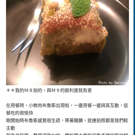
＊＊我的Ｍ８拍的，與Ｍ９的銳利度就有差
在用餐時，小鮮肉布魯斯出現啦，一邊用餐一邊與其互動，這
餐吃的很愉快
剛開始時布魯斯感覺很生疏，帶著靦腆，就連拍照都是我們較
主動