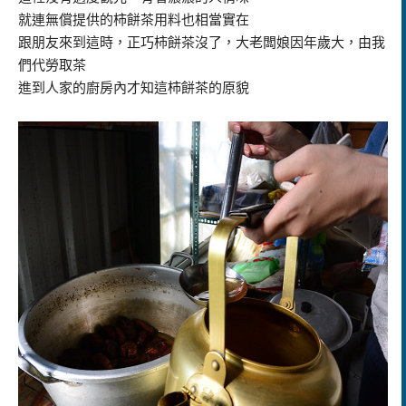
就連無償提供的柿餅茶用料也相當實在
跟朋友來到這時，正巧柿餅茶沒了，大老闆娘因年歲大，由我
們代勞取茶
進到人家的廚房內才知這柿餅茶的原貌