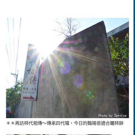
＊＊再訪柿代相傳～傳承四代囉，今日的豔陽很適合曬柿餅