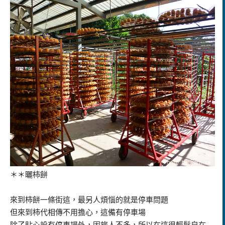
＊＊曬柿餅
來到柿餅一條街這，最另人煩惱的就是停車問題
但來到柿代相傳不用擔心，這備有停車場