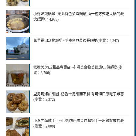
小媳婦鐵鍋燉~東北特色菜鐵鍋燉.換一種方式吃火鍋的概
念(瀏覽：4,973)
萬里福田竉物城堡~毛孩寶貝最後長眠地(瀏覽：4,247)
猴猴美.港式甜品專賣店~市場美食物美價廉CP值超高(瀏
覽：3,706)
型男現烤甜甜圈~奶香十足甜而不膩 有可頌口感吃了難忘
(瀏覽：2,372)
小李老麵純手工~小雙胞胎.酸菜包超搶手一出鍋就被杪殺
(瀏覽：2,008)