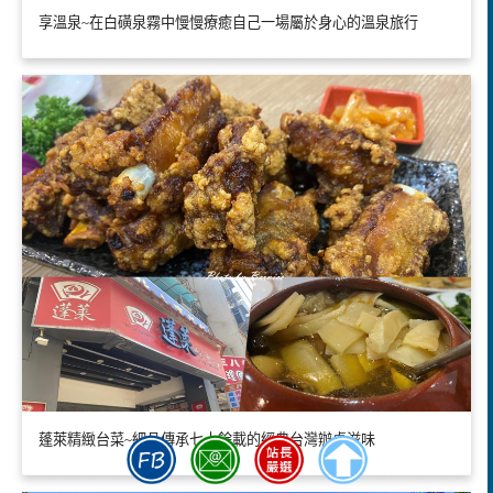
享溫泉~在白磺泉霧中慢慢療癒自己一場屬於身心的溫泉旅行
蓬萊精緻台菜~細品傳承七十餘載的經典台灣辦桌滋味