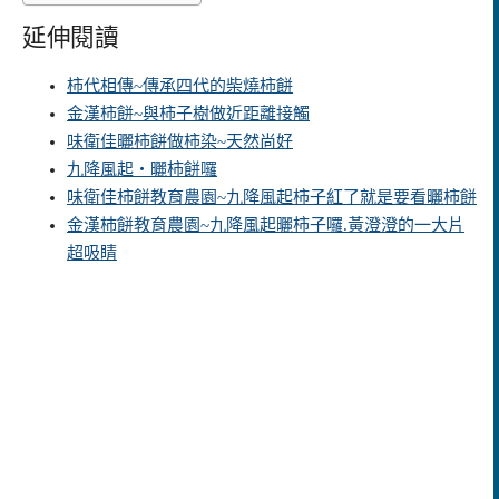
延伸閱讀
柿代相傳~傳承四代的柴燒柿餅
金漢柿餅~與柿子樹做近距離接觸
味衛佳曬柿餅做柿染~天然尚好
九降風起‧曬柿餅囉
味衛佳柿餅教育農園~九降風起柿子紅了就是要看曬柿餅
金漢杮餅教育農園~九降風起曬柿子囉.黃澄澄的一大片
超吸睛