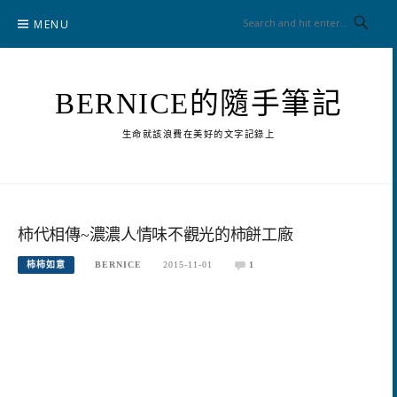
Skip
MENU
to
content
BERNICE的隨手筆記
生命就該浪費在美好的文字記錄上
柿代相傳~濃濃人情味不觀光的柿餅工廠
柿柿如意
BERNICE
2015-11-01
1