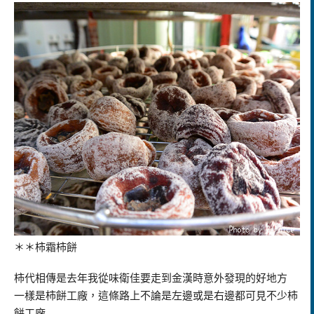
＊＊柿霜柿餅
柿代相傳是去年我從味衛佳要走到金漢時意外發現的好地方
一樣是柿餅工廠，這條路上不論是左邊或是右邊都可見不少柿
餅工廠