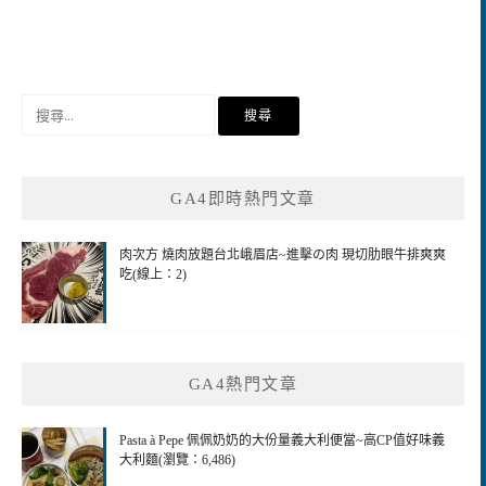
搜
尋
關
鍵
GA4即時熱門文章
字:
肉次方 燒肉放題台北峨眉店~進擊の肉 現切肋眼牛排爽爽
吃(線上：2)
GA4熱門文章
Pasta à Pepe 佩佩奶奶的大份量義大利便當~高CP值好味義
大利麵(瀏覽：6,486)