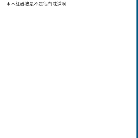
＊＊紅磚牆是不是很有味道啊