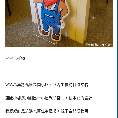
＊＊吉祥物
WAWA菓將鬆餅是間小店，店內坐位約廿位左右
店雖小卻還規劃出一小區親子空間，很用心的設計
我想或許是這邊也算住宅區吧，親子空間很受用