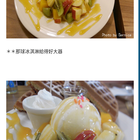
＊＊那球冰淇淋給得好大器