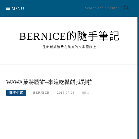
Skip
MENU
to
content
BERNICE的隨手筆記
生命就該浪費在美好的文字記錄上
WAWA菓將鬆餅~來這吃鬆餅就對啦
咖啡小館
BERNICE
2015-07-23
1