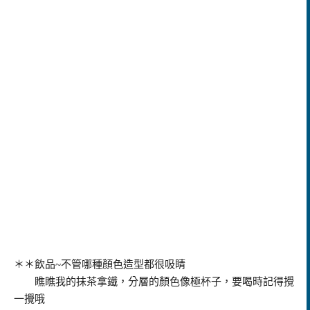
＊＊飲品~不管哪種顏色造型都很吸睛
瞧瞧我的抺茶拿鐵，分層的顏色像極杯子，要喝時記得攪
一攪哦