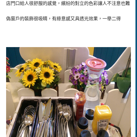
店門口給人很舒服的感覺，繽紛的對立的色彩讓人不注意也難
偽窗戶的裝飾很吸睛，有綠意感又具透光效果，一舉二得