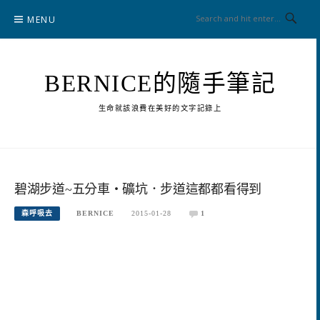
Skip
MENU
to
content
BERNICE的隨手筆記
生命就該浪費在美好的文字記錄上
碧湖步道~五分車‧礦坑．步道這都都看得到
森呼吸去
BERNICE
2015-01-28
1