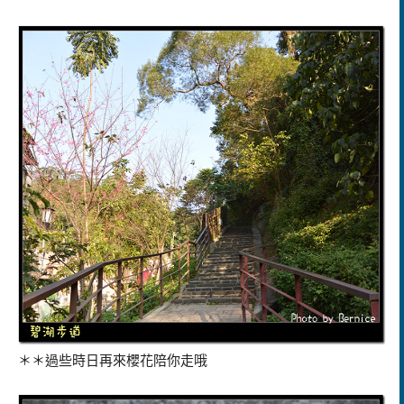
＊＊過些時日再來櫻花陪你走哦