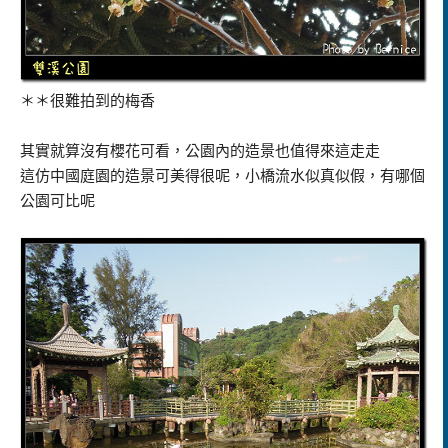
＊＊很難拍到的梅香
其實就算沒有櫻花可看，公園內的造景也值得來這走走
這仿中國庭園的造景可美得很呢，小橋流水似真似假，有哪個
公園可比呢