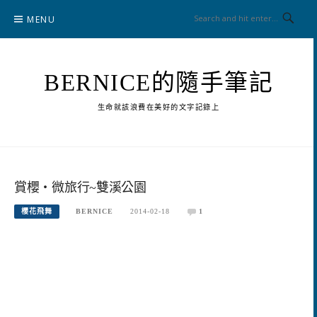
Skip
MENU
to
content
BERNICE的隨手筆記
生命就該浪費在美好的文字記錄上
賞櫻‧微旅行~雙溪公園
櫻花飛舞
BERNICE
2014-02-18
1