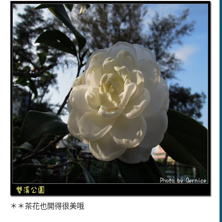
＊＊茶花也開得很美哦