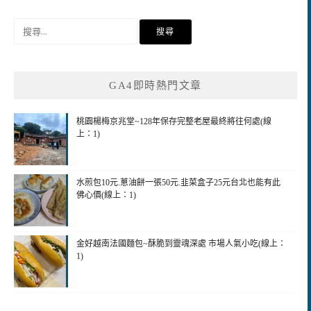
搜
尋
關
鍵
GA4即時熱門文章
字:
桃園楊梅京兆堂~128年保存完整老屋最終將往何處(線
上：1)
水煎包10元.蔥油餅一張50元.韭菜盒子25元台北也能有此
佛心價(線上：1)
金好越南法國麵包~酥脆到靈魂深處 市場人氣小吃(線上：
1)