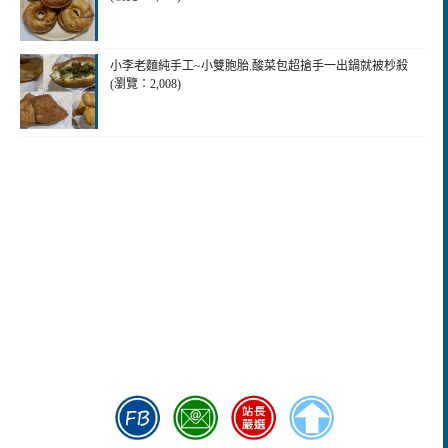
小李老麵純手工~小雙胞胎.酸菜包超搶手一出鍋就被杪殺
(瀏覽：2,008)