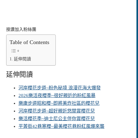
按讚加入粉絲團
Table of Contents
延伸閱讀
延伸閱讀
河岸櫻花步道~粉色秘境 浪漫花海大爆發
2026樂活夜櫻季~很好親近的粉紅風暴
樂康步道昭和櫻~即將美炸社區的櫻花兒
河岸櫻花步道~超好親近悠閒賞櫻花兒
樂活櫻花季~迪士尼公主伴你賞櫻花兒
平菁街42巷寒櫻~最美櫻花巷粉紅風爆來襲