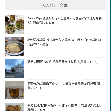
GA4熱門文章
Pasta à Pepe 佩佩奶奶的大份量義大利便當~高CP值好味義
大利麵(瀏覽：6,474)
小媳婦鐵鍋燉~東北特色菜鐵鍋燉.換一種方式吃火鍋的概
念(瀏覽：4,973)
萬里福田竉物城堡~毛孩寶貝最後長眠地(瀏覽：4,247)
猴猴美.港式甜品專賣店~市場美食物美價廉CP值超高(瀏
覽：3,701)
型男現烤甜甜圈~奶香十足甜而不膩 有可頌口感吃了難忘
(瀏覽：2,372)