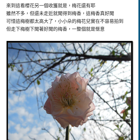
來到這看櫻花另一個收獲就是，梅花還有耶
雖然不多，但還未走近就聞得到梅香，這梅香真好聞
可惜這梅樹都太高大了，小小朵的梅花兒實在不容易拍到
但走下梅樹下聞著好聞的梅香，一整個就是愜意