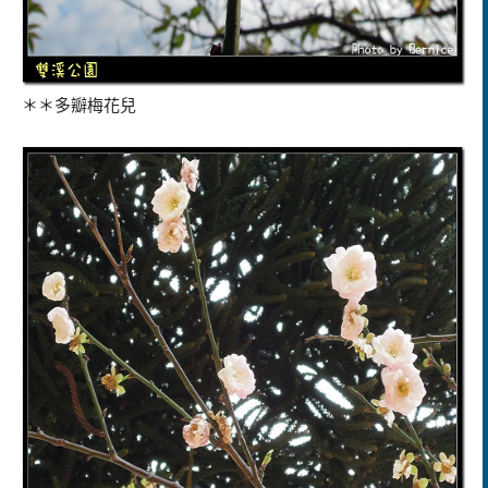
＊＊多瓣梅花兒