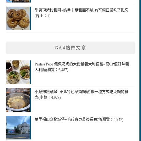
型男現烤甜甜圈~奶香十足甜而不膩 有可頌口感吃了難忘
(線上：1)
GA4熱門文章
Pasta à Pepe 佩佩奶奶的大份量義大利便當~高CP值好味義
大利麵(瀏覽：6,487)
小媳婦鐵鍋燉~東北特色菜鐵鍋燉.換一種方式吃火鍋的概
念(瀏覽：4,973)
萬里福田竉物城堡~毛孩寶貝最後長眠地(瀏覽：4,247)