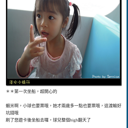
＊＊第一次坐船，超開心的
蝦米啊，小球也要票哦，她才兩歲多一點也要票哦，這渡輸好
坑錢哦
刷了悠遊卡後坐船去囉，球兒整個high翻天了