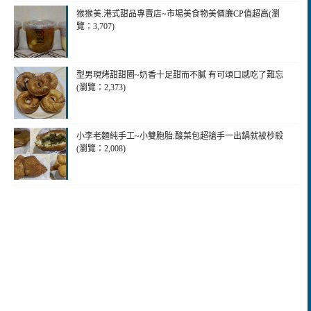
猴猴美.港式甜品專賣店~市場美食物美價廉CP值超高(瀏
覽：3,707)
型男現烤甜甜圈~奶香十足甜而不膩 有可頌口感吃了難忘
(瀏覽：2,373)
小李老麵純手工~小雙胞胎.酸菜包超搶手一出鍋就被杪殺
(瀏覽：2,008)