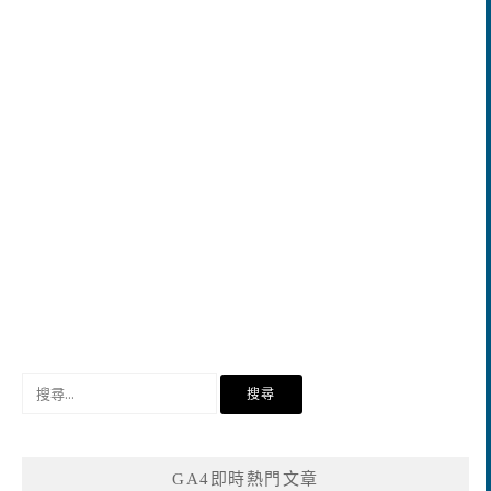
搜
尋
關
鍵
GA4即時熱門文章
字: