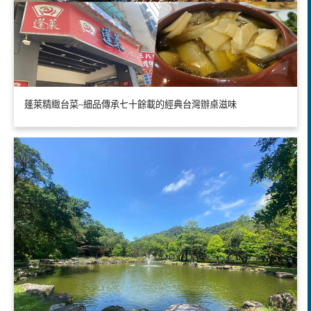
蓬萊精緻台菜~細品傳承七十餘載的經典台灣辦桌滋味