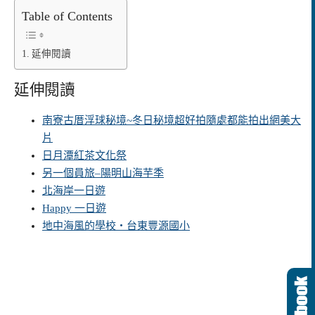
Table of Contents
延伸閱讀
延伸閱讀
南寮古厝浮球秘境~冬日秘境超好拍隨處都能拍出網美大
片
日月潭紅茶文化祭
另一個員旅–陽明山海芋季
北海岸一日遊
Happy 一日遊
地中海風的學校‧台東豐源國小