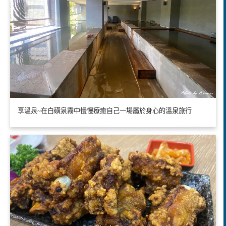
享溫泉~在白磺泉霧中慢慢療癒自己一場屬於身心的溫泉旅行