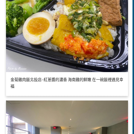
金菊雞肉飯北投店~紅蔥醬的濃香 海南雞的鮮嫩 在一碗飯裡遇見幸
福