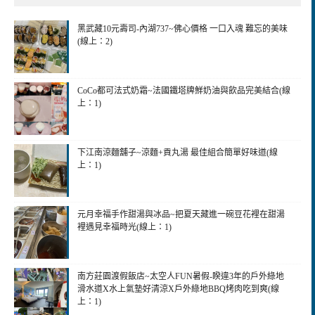
黑武藏10元壽司-內湖737~佛心價格 一口入魂 難忘的美味
(線上：2)
CoCo都可法式奶霜~法國鐵塔牌鮮奶油與飲品完美結合(線
上：1)
下江南涼麵舖子~涼麵+貢丸湯 最佳組合簡單好味道(線
上：1)
元月幸福手作甜湯與冰品~把夏天藏進一碗豆花裡在甜湯
裡遇見幸福時光(線上：1)
南方莊園渡假飯店~太空人FUN暑假-睽違3年的戶外綠地
滑水道X水上氣墊好清涼X戶外綠地BBQ烤肉吃到爽(線
上：1)