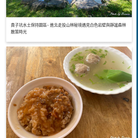
貴子坑水土保持園區~ 進北走投山林秘境遇見白色岩壁與靜謐森林
散策時光