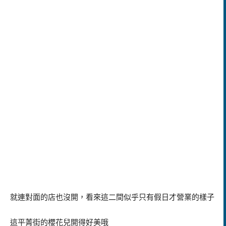
就連對面的店也沒開，看來這二間似乎只有假日才營業的樣子
這平菁街的櫻花兒開得好美哦