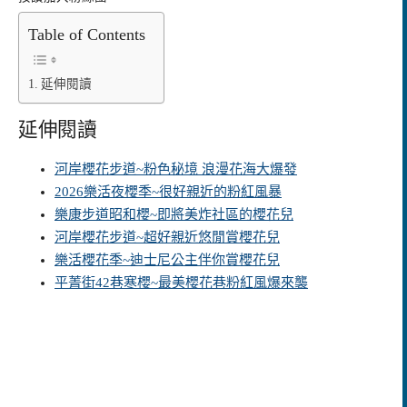
Table of Contents
延伸閱讀
延伸閱讀
河岸櫻花步道~粉色秘境 浪漫花海大爆發
2026樂活夜櫻季~很好親近的粉紅風暴
樂康步道昭和櫻~即將美炸社區的櫻花兒
河岸櫻花步道~超好親近悠閒賞櫻花兒
樂活櫻花季~迪士尼公主伴你賞櫻花兒
平菁街42巷寒櫻~最美櫻花巷粉紅風爆來襲