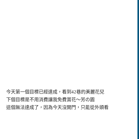
今天第一個目標已經達成，看到
42
巷的美麗花兒
下個目標是不用消費讓我免費賞花～芳
の園
這個無法達成了，因為今天沒開門，只能從外頭看