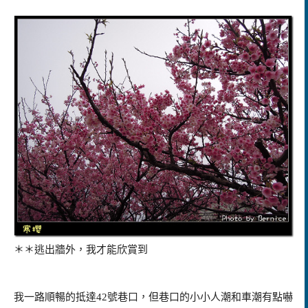
＊＊逃出牆外，我才能欣賞到
我一路順暢的抵達
42
號巷口，但巷口的小小人潮和車潮有點嚇