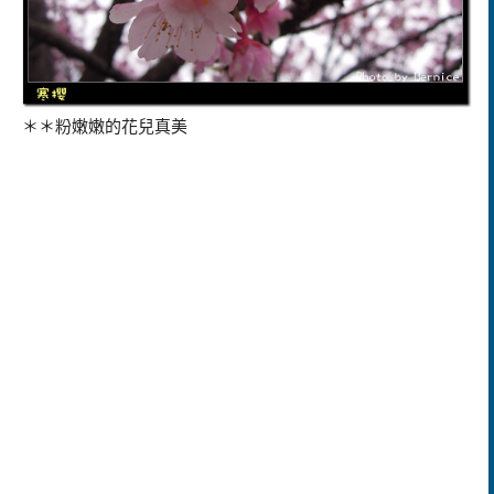
＊＊粉嫩嫩的花兒真美