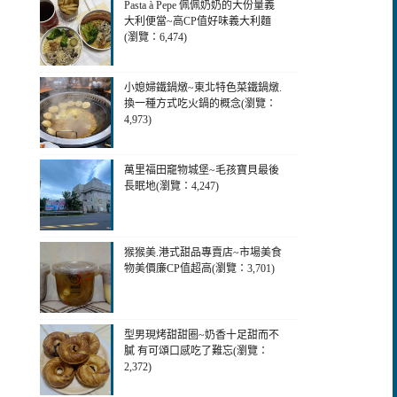
Pasta à Pepe 佩佩奶奶的大份量義
大利便當~高CP值好味義大利麵
(瀏覽：6,474)
小媳婦鐵鍋燉~東北特色菜鐵鍋燉.
換一種方式吃火鍋的概念(瀏覽：
4,973)
萬里福田竉物城堡~毛孩寶貝最後
長眠地(瀏覽：4,247)
猴猴美.港式甜品專賣店~市場美食
物美價廉CP值超高(瀏覽：3,701)
型男現烤甜甜圈~奶香十足甜而不
膩 有可頌口感吃了難忘(瀏覽：
2,372)