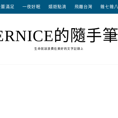
味蕾滿足
一夜好眠
嬉遊點滴
飛離台灣
雜七雜
ERNICE的隨手
生命就該浪費在美好的文字記錄上