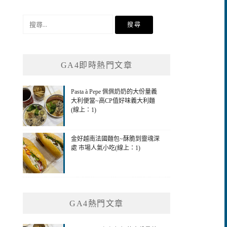
搜
尋
關
鍵
GA4即時熱門文章
字:
Pasta à Pepe 佩佩奶奶的大份量義
大利便當~高CP值好味義大利麵
(線上：1)
金好越南法國麵包~酥脆到靈魂深
處 市場人氣小吃(線上：1)
GA4熱門文章