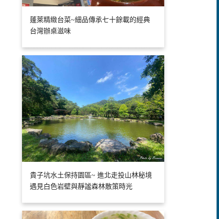
蓬萊精緻台菜~細品傳承七十餘載的經典
台灣辦桌滋味
貴子坑水土保持園區~ 進北走投山林秘境
遇見白色岩壁與靜謐森林散策時光