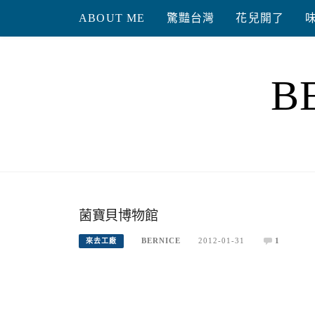
Skip
ABOUT ME
驚豔台灣
花兒開了
to
content
B
菌寶貝博物館
BERNICE
2012-01-31
1
來去工廠