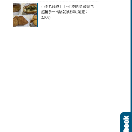
小李老麵純手工~小雙胞胎.酸菜包
超搶手一出鍋就被杪殺(瀏覽：
2,008)