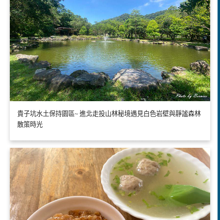
貴子坑水土保持園區~ 進北走投山林秘境遇見白色岩壁與靜謐森林
散策時光