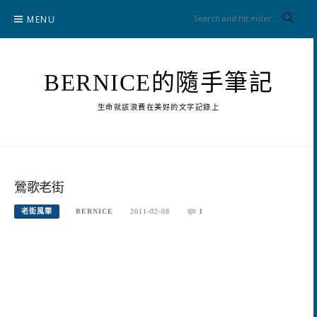
Skip
MENU
to
content
BERNICE的隨手筆記
生命就該浪費在美好的文字記錄上
鶯歌老街
老街風華
BERNICE
2011-02-08
1