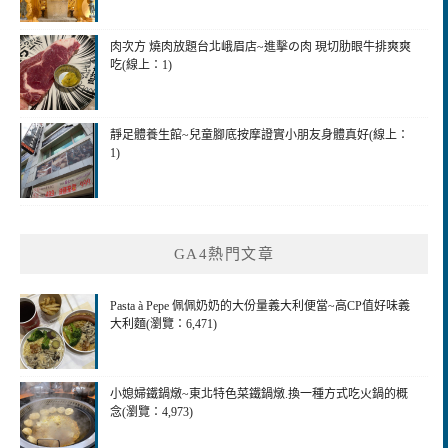
肉次方 燒肉放題台北峨眉店~進擊の肉 現切肋眼牛排爽爽
吃(線上：1)
靜足體養生館~兒童腳底按摩證實小朋友身體真好(線上：
1)
GA4熱門文章
Pasta à Pepe 佩佩奶奶的大份量義大利便當~高CP值好味義
大利麵(瀏覽：6,471)
小媳婦鐵鍋燉~東北特色菜鐵鍋燉.換一種方式吃火鍋的概
念(瀏覽：4,973)