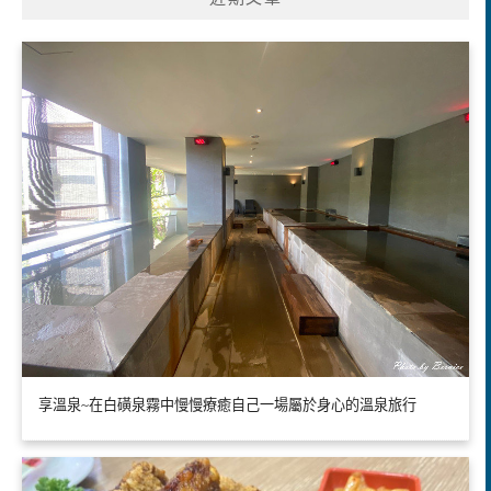
享溫泉~在白磺泉霧中慢慢療癒自己一場屬於身心的溫泉旅行