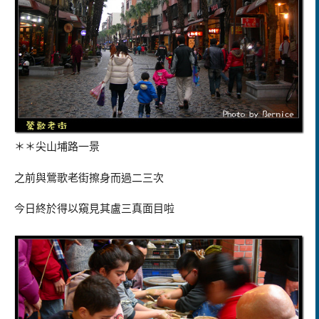
＊＊尖山埔路一景
之前與鶯歌老街擦身而過二三次
今日終於得以窺見其盧三真面目啦