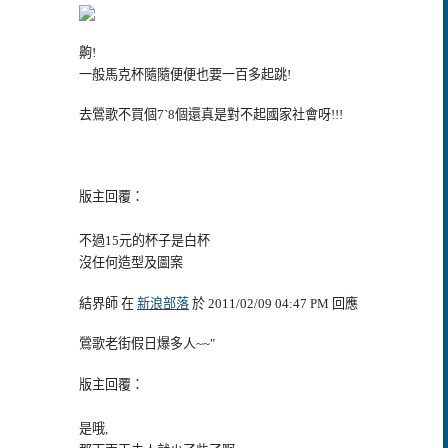
齁!
一般馬克杯隨隨便便也要一百多起跳!
去鶯歌不買個7ˋ8個還真是對不起國家社會呀!!!
版主回覆：
不過15元的杯子是白杯
沒任何造型及圖案
結界師 在
新浪部落
於 2011/02/09 04:47 PM 回應
鶯歌老街假日爆多人~~"
版主回覆：
是哦,