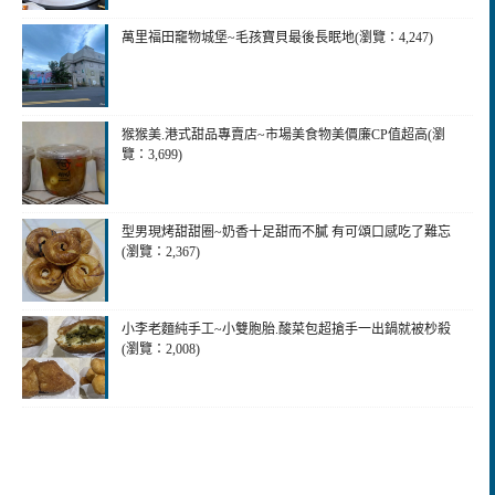
萬里福田竉物城堡~毛孩寶貝最後長眠地(瀏覽：4,247)
猴猴美.港式甜品專賣店~市場美食物美價廉CP值超高(瀏
覽：3,699)
型男現烤甜甜圈~奶香十足甜而不膩 有可頌口感吃了難忘
(瀏覽：2,367)
小李老麵純手工~小雙胞胎.酸菜包超搶手一出鍋就被杪殺
(瀏覽：2,008)