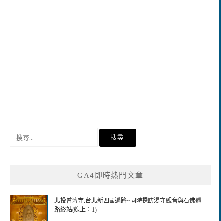
搜
尋
關
鍵
GA4即時熱門文章
字:
北投普濟寺.台北新四國遍路~同時探訪湯守觀音與石佛遍
路終站(線上：1)