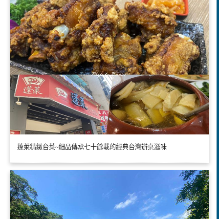
蓬萊精緻台菜~細品傳承七十餘載的經典台灣辦桌滋味