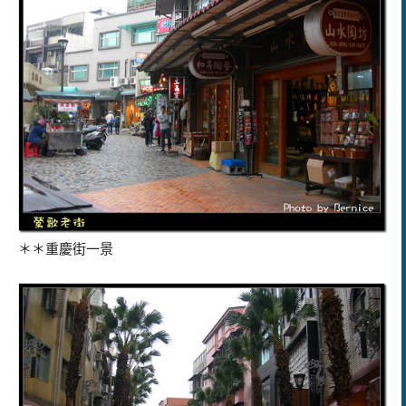
＊＊重慶街一景