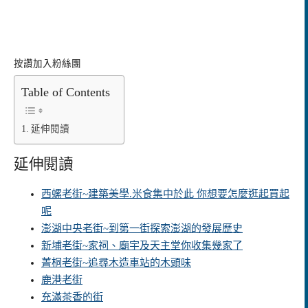
按讚加入粉絲團
Table of Contents
延伸閱讀
延伸閱讀
西螺老街~建築美學.米食集中於此 你想要怎麼逛起買起
呢
澎湖中央老街~到第一街探索澎湖的發展歷史
新埔老街~家祠、廟宇及天主堂你收集幾家了
菁桐老街~追尋木造車站的木頭味
鹿港老街
充滿茶香的街