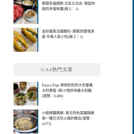
築間幸福鍋物 北投立功店~築起你
我的幸福味蕾(線上：1)
金好越南法國麵包~酥脆到靈魂深
處 市場人氣小吃(線上：1)
GA4熱門文章
Pasta à Pepe 佩佩奶奶的大份量義
大利便當~高CP值好味義大利麵
(瀏覽：6,486)
小媳婦鐵鍋燉~東北特色菜鐵鍋燉.
換一種方式吃火鍋的概念(瀏覽：
4,973)