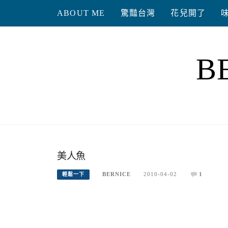
Skip
ABOUT ME
驚豔台灣
花兒開了
to
content
B
美人魚
BERNICE
2010-04-02
1
輕鬆一下