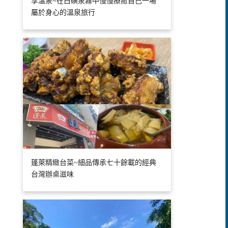
享溫泉~在白磺泉霧中慢慢療癒自己一場
屬於身心的溫泉旅行
蓬萊精緻台菜~細品傳承七十餘載的經典
台灣辦桌滋味