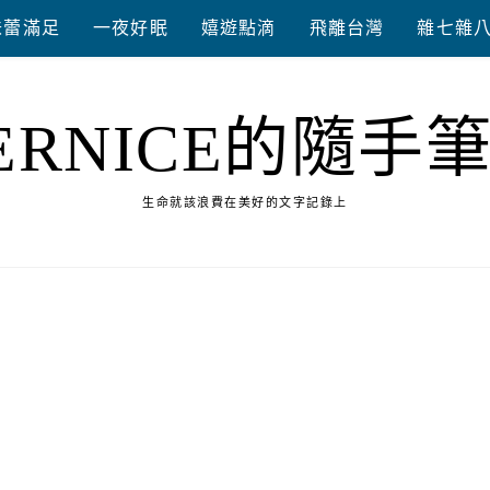
味蕾滿足
一夜好眠
嬉遊點滴
飛離台灣
雜七雜
ERNICE的隨手
生命就該浪費在美好的文字記錄上