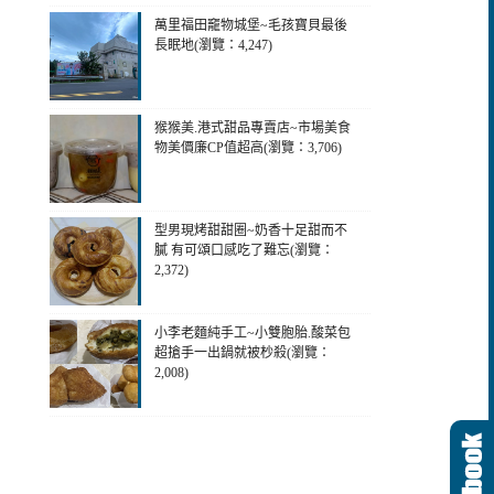
萬里福田竉物城堡~毛孩寶貝最後
長眠地(瀏覽：4,247)
猴猴美.港式甜品專賣店~市場美食
物美價廉CP值超高(瀏覽：3,706)
型男現烤甜甜圈~奶香十足甜而不
膩 有可頌口感吃了難忘(瀏覽：
2,372)
小李老麵純手工~小雙胞胎.酸菜包
超搶手一出鍋就被杪殺(瀏覽：
2,008)