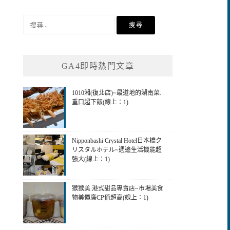
搜
尋
關
鍵
GA4即時熱門文章
字:
1010湘(復北店)~最道地的湖南菜.
重口超下飯(線上：1)
Nipponbashi Crystal Hotel日本橋ク
リスタルホテル~週邊生活機能超
強大(線上：1)
猴猴美.港式甜品專賣店~市場美食
物美價廉CP值超高(線上：1)