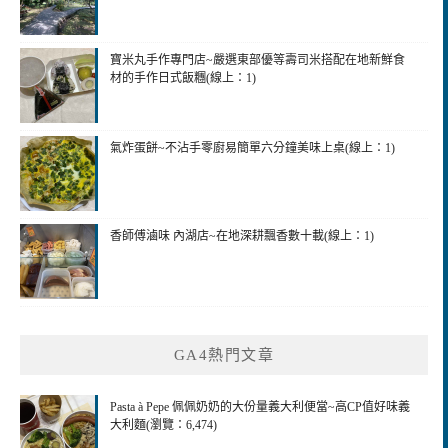
寶米丸手作專門店~嚴選東部優等壽司米搭配在地新鮮食
材的手作日式飯糰(線上：1)
氣炸蛋餅~不沾手零廚易簡單六分鐘美味上桌(線上：1)
香師傅滷味 內湖店~在地深耕飄香數十載(線上：1)
GA4熱門文章
Pasta à Pepe 佩佩奶奶的大份量義大利便當~高CP值好味義
大利麵(瀏覽：6,474)