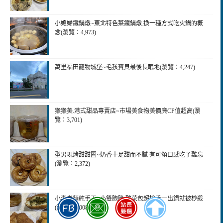
小媳婦鐵鍋燉~東北特色菜鐵鍋燉.換一種方式吃火鍋的概
念(瀏覽：4,973)
萬里福田竉物城堡~毛孩寶貝最後長眠地(瀏覽：4,247)
猴猴美.港式甜品專賣店~市場美食物美價廉CP值超高(瀏
覽：3,701)
型男現烤甜甜圈~奶香十足甜而不膩 有可頌口感吃了難忘
(瀏覽：2,372)
小李老麵純手工~小雙胞胎.酸菜包超搶手一出鍋就被杪殺
(瀏覽：2,008)