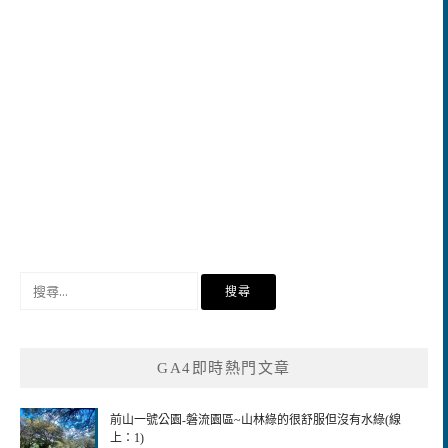
搜
尋
關
鍵
GA4即時熱門文章
字:
前山一號公園-磐流園區~山林綠的很舒服但沒有水綠(線
上：1)