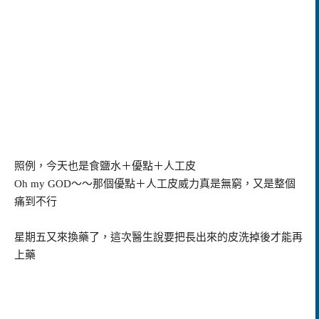
照例，今天也是食鹽水＋優點＋人工皮
Oh my GOD
～～那個優點＋人工皮威力真是無窮，又是整個
痛到不行
星期五又來換藥了，這次醫生說要把長出來的皮洗掉後才能再
上藥