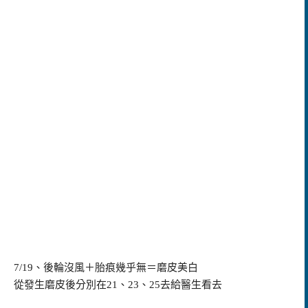
7/19
、後輪沒風＋胎痕幾乎無＝磨皮美白
從發生磨皮後分別在21、23、25去給醫生看去