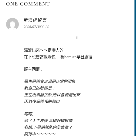
ONE COMMENT
表
新浪網留言
示:
2008-07-3000:00
1
湯流出來～～挺嚇人的
在下也曾當過湯包….祝bernice早日康復
版主回覆：
醫生是說會流湯是正常的現象
我自己的解讀是：
正在跟細菌抗戰,所以會流湯出來
因為在保護我的傷口
呵呵,
貼了人工皮後,真得好得很快
我想,下星期就能完全康復了
期待中～～～～～