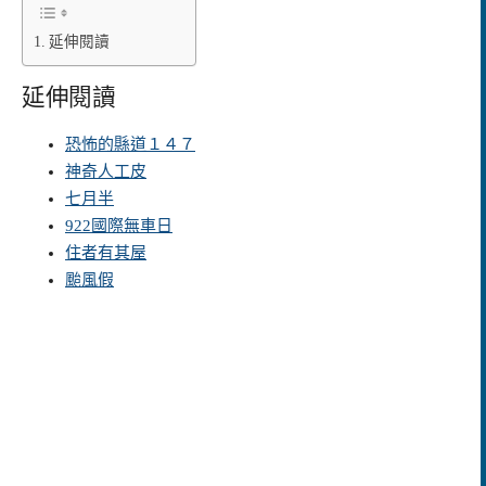
延伸閱讀
延伸閱讀
恐怖的縣道１４７
神奇人工皮
七月半
922國際無車日
住者有其屋
颱風假