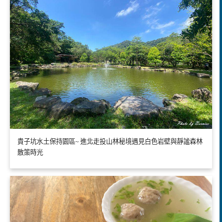
貴子坑水土保持園區~ 進北走投山林秘境遇見白色岩壁與靜謐森林
散策時光