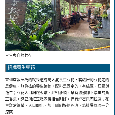
＊＊與自然共存
招牌養生豆花
來到茗穀屋為的就是這碗高人氣養生豆花，茗穀屋的豆花走的
是健康、無負擔的養生路線，配料是固定的，有綠豆、紅豆與
花生；豆花入口細緻柔嫩，綿密滑順，帶有濃郁卻不厚重的黃
豆香氣，綠豆與紅豆燉煮得相當剛好，保有綿密與顆粒感；花
生鬆軟細緻，入口即化，加上剛剛好的冰涼，為這暑氣添一分
涼爽