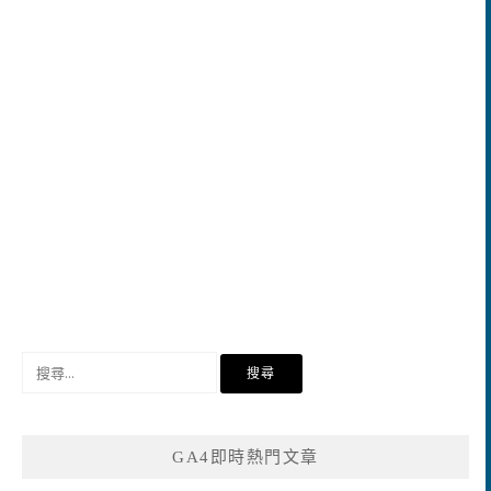
搜
尋
關
鍵
GA4即時熱門文章
字: