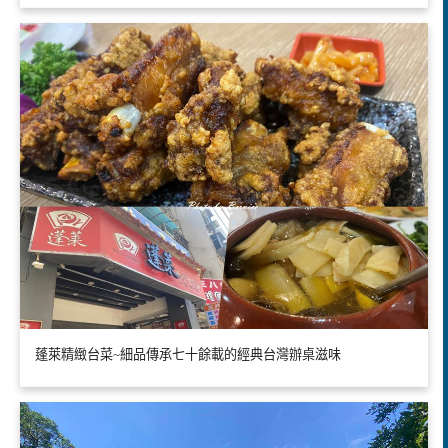
蓬萊精緻台菜~細品傳承七十餘載的經典台灣辦桌滋味