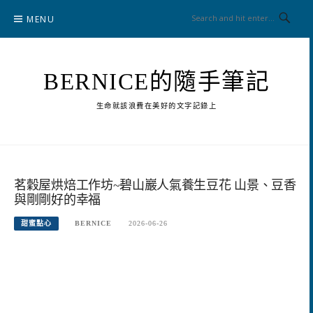
Skip
MENU
to
content
BERNICE的隨手筆記
生命就該浪費在美好的文字記錄上
茗穀屋烘焙工作坊~碧山巖人氣養生豆花 山景、豆香
與剛剛好的幸福
甜蜜點心
BERNICE
2026-06-26