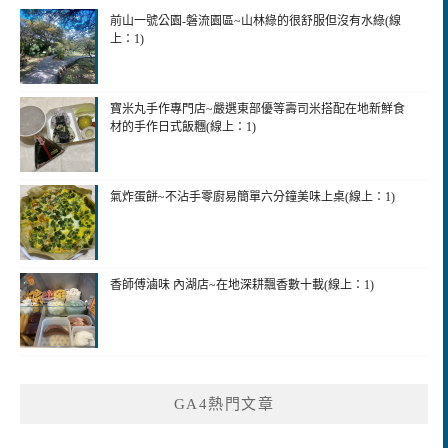
前山一號公園-磐流園區~山林綠的很舒服但沒有水綠(線
上：1)
寶米丸手作專門店~嚴選東部優等壽司米搭配在地新鮮食
材的手作日式飯糰(線上：1)
氣炸蛋餅~不沾手零廚易簡單六分鐘美味上桌(線上：1)
香師傅滷味 內湖店~在地深耕飄香數十載(線上：1)
GA4熱門文章