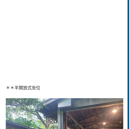
＊＊半開放式坐位