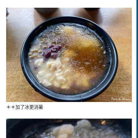
＊＊加了冰更消暑