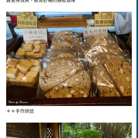
舊覺得清爽、脾胃舒暢的療癒滋味
＊＊手作烘焙