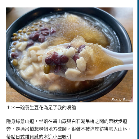
＊＊一碗養生豆花滿足了我的嘴饞
隱身綠意山道，坐落在碧山巖與白石湖吊橋之間的帶狀步道
旁，走過吊橋想尋個地方歇腳，很難不被這座彷彿融入山林、
帶點日式雜貨感的木造小屋吸引