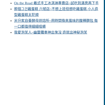
On the Road 義式手工冰淇淋專賣店~試吃到滿意再下手
那個그건雞蛋糕 六號店~不想上班但想吃雞蛋糕 小人造
型雞蛋糕太犯規
米分家自養酵母烘焙所~用時間換來風味的酸種麵包 每
一口都值得細細咀嚼
我愛泡芙人~幽靈攤車神出鬼沒 造就出神秘泡芙