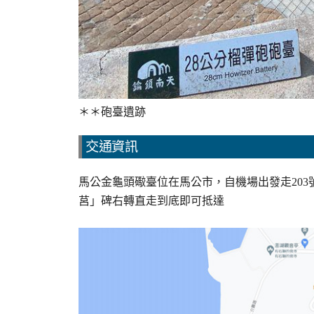
＊＊砲臺遺跡
交通資訊
馬公金龜頭礮臺位在馬公市，自機場出發走20
莒」碑右轉直走到底即可抵達