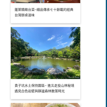
蓬萊精緻台菜~細品傳承七十餘載的經典
台灣辦桌滋味
貴子坑水土保持園區~ 進北走投山林秘境
遇見白色岩壁與靜謐森林散策時光