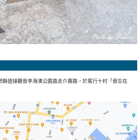
3號縣道接觀音亭海濱公園直走介壽路，於篤行十村「毋忘在