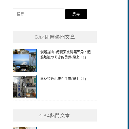
搜
尋
關
鍵
GA4即時熱門文章
字:
漫遊鋸山~飽覽東京灣無死角‧體
驗地獄のぞき的勇氣(線上：1)
鳯林特色小吃伴手禮(線上：1)
GA4熱門文章