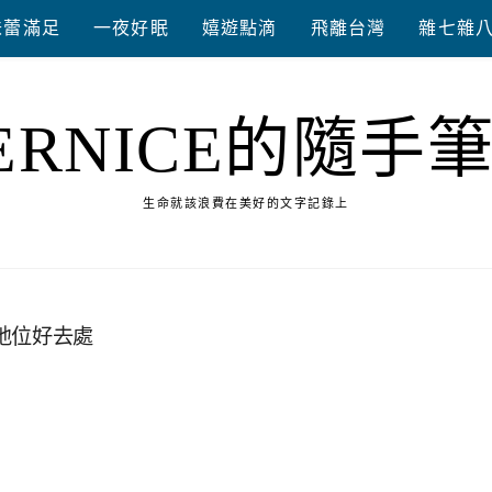
味蕾滿足
一夜好眠
嬉遊點滴
飛離台灣
雜七雜
ERNICE的隨手
生命就該浪費在美好的文字記錄上
地位好去處