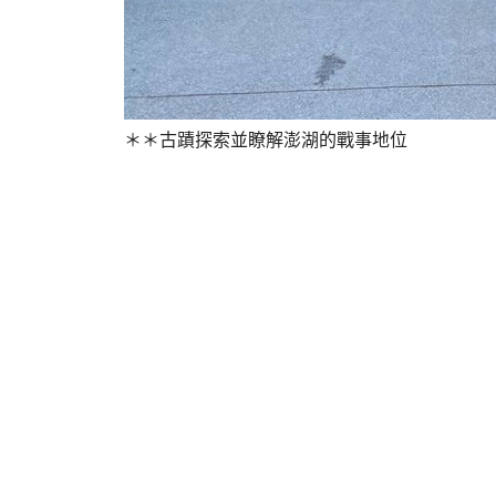
＊＊古蹟探索並瞭解澎湖的戰事地位