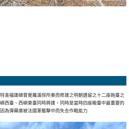
兵部特准福建總督覺羅滿保所奏而修建之明朝遺留之十二座砲臺之
嶼西臺、西嶼東臺同時興建，同時是當時四座礮臺中最重要的
因為彈藥庫被法國軍艦擊中而失去作戰能力