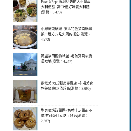
Pasta à Pepe 佩佩奶奶的大份量義
大利便當~高CP值好味義大利麵
(瀏覽：6,470)
小媳婦鐵鍋燉~東北特色菜鐵鍋燉.
換一種方式吃火鍋的概念(瀏覽：
4,973)
萬里福田竉物城堡~毛孩寶貝最後
長眠地(瀏覽：4,247)
猴猴美.港式甜品專賣店~市場美食
物美價廉CP值超高(瀏覽：3,699)
型男現烤甜甜圈~奶香十足甜而不
膩 有可頌口感吃了難忘(瀏覽：
2,367)