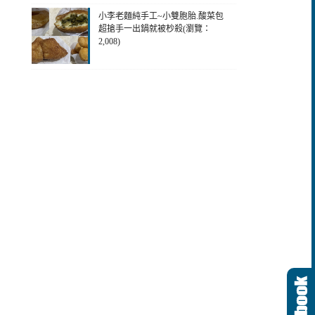
小李老麵純手工~小雙胞胎.酸菜包
超搶手一出鍋就被杪殺(瀏覽：
2,008)