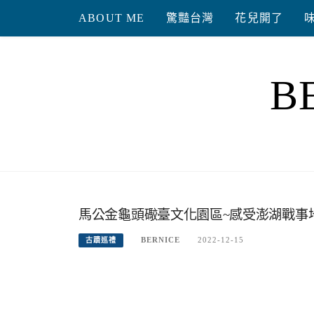
Skip
ABOUT ME
驚豔台灣
花兒開了
to
content
B
馬公金龜頭礮臺文化園區~感受澎湖戰事
BERNICE
2022-12-15
古蹟巡禮