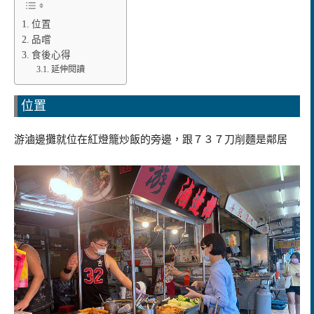
位置
品嚐
食後心得
延伸閱讀
位置
游滷邊攤就位在紅燈籠炒飯的旁邊，跟７３７刀削麵是鄰居