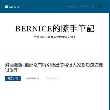
Skip
MENU
to
content
BERNICE的隨手筆記
生命就該浪費在美好的文字記錄上
游滷邊攤~雖然沒有特別標出價格但大家都知道這裡
很便宜
地方小吃
BERNICE
2023-08-08