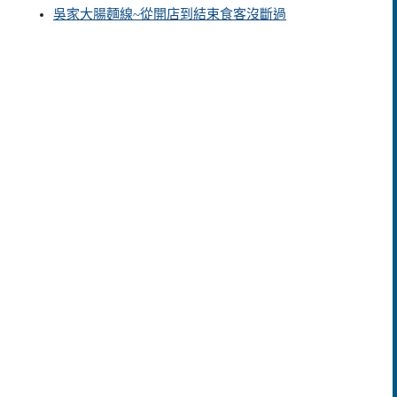
吳家大腸麵線~從開店到結束食客沒斷過