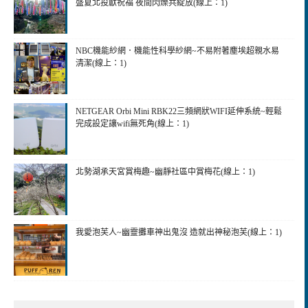
盛夏北投獻祝福 夜間閃爍共綻放(線上：1)
NBC機能紗網．機能性科學紗網~不易附著塵埃超親水易
清潔(線上：1)
NETGEAR Orbi Mini RBK22三頻網狀WIFI延伸系統~輕鬆
完成設定讓wifi無死角(線上：1)
北勢湖承天宮賞梅趣~幽靜社區中賞梅花(線上：1)
我愛泡芙人~幽靈攤車神出鬼沒 造就出神秘泡芙(線上：1)