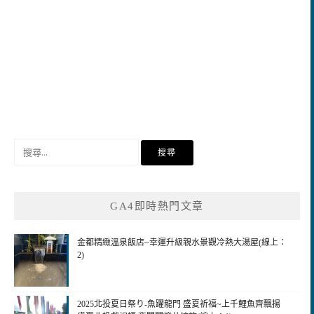
搜
尋
關
鍵
GA4即時熱門文章
字:
金都精緻溫泉飯店~幸運升級親水景觀冷熱大湯屋(線上：
2)
2025北投夏日祭り-魚躍龍門 盛夏祈福~上千鯉魚齊飄揚