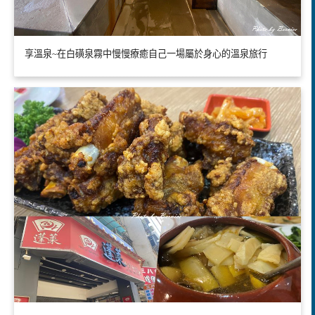
享溫泉~在白磺泉霧中慢慢療癒自己一場屬於身心的溫泉旅行