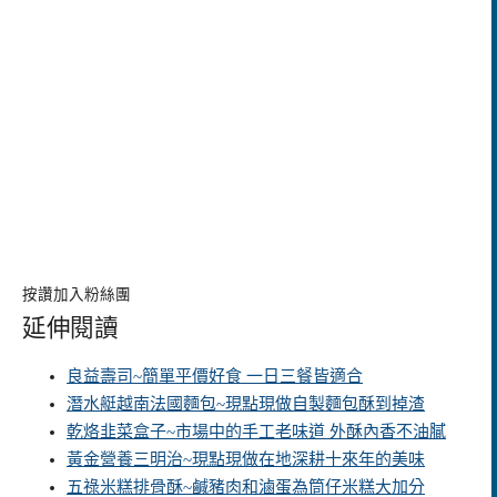
按讚加入粉絲團
延伸閱讀
良益壽司~簡單平價好食 一日三餐皆適合
潛水艇越南法國麵包~現點現做自製麵包酥到掉渣
乾烙韭菜盒子~市場中的手工老味道 外酥內香不油膩
黃金營養三明治~現點現做在地深耕十來年的美味
五祿米糕排骨酥~鹹豬肉和滷蛋為筒仔米糕大加分