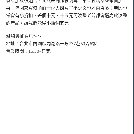
餐桌加菜很適合，尤其是肉類很划算，不少婆媽都會來買加
菜；這回來買時前面一位大姐買了不少肉也才兩百多；老闆也
常會有小折扣，差個十元、十五元可湊整老闆都會選高於湊整
的產品，讓我們覺得小賺個五元
游滷邊攤資訊～～
地址：台北市內湖區內湖路一段737巷50弄6號
營業時間：15:30~售完