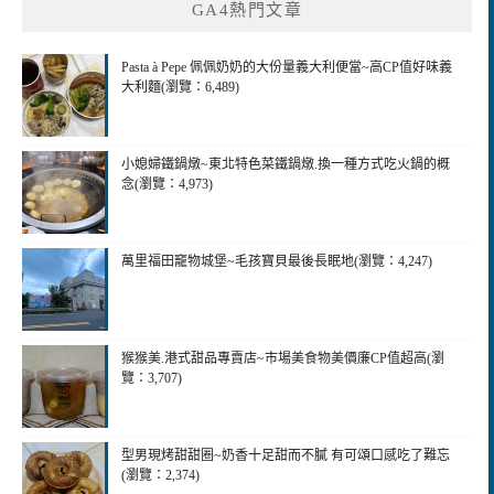
GA4熱門文章
Pasta à Pepe 佩佩奶奶的大份量義大利便當~高CP值好味義
大利麵(瀏覽：6,489)
小媳婦鐵鍋燉~東北特色菜鐵鍋燉.換一種方式吃火鍋的概
念(瀏覽：4,973)
萬里福田竉物城堡~毛孩寶貝最後長眠地(瀏覽：4,247)
猴猴美.港式甜品專賣店~市場美食物美價廉CP值超高(瀏
覽：3,707)
型男現烤甜甜圈~奶香十足甜而不膩 有可頌口感吃了難忘
(瀏覽：2,374)