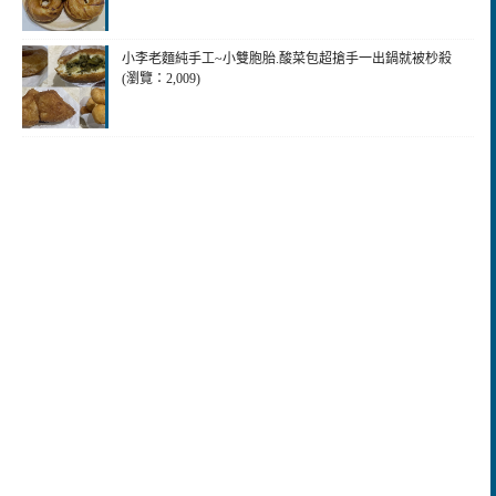
小李老麵純手工~小雙胞胎.酸菜包超搶手一出鍋就被杪殺
(瀏覽：2,009)