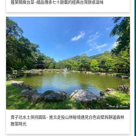
蓬萊精緻台菜~細品傳承七十餘載的經典台灣辦桌滋味
貴子坑水土保持園區~ 進北走投山林秘境遇見白色岩壁與靜謐森林
散策時光