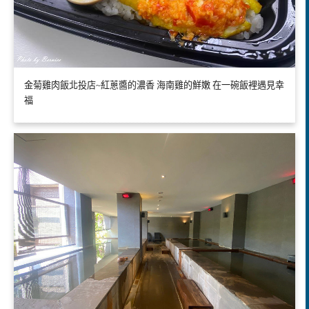
金菊雞肉飯北投店~紅蔥醬的濃香 海南雞的鮮嫩 在一碗飯裡遇見幸
福