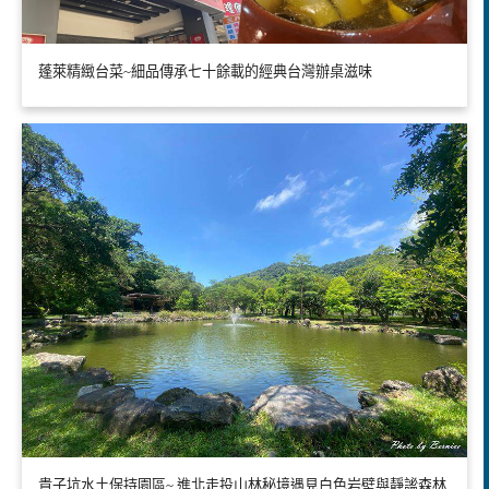
蓬萊精緻台菜~細品傳承七十餘載的經典台灣辦桌滋味
貴子坑水土保持園區~ 進北走投山林秘境遇見白色岩壁與靜謐森林