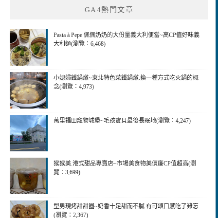
GA4熱門文章
Pasta à Pepe 佩佩奶奶的大份量義大利便當~高CP值好味義
大利麵(瀏覽：6,468)
小媳婦鐵鍋燉~東北特色菜鐵鍋燉.換一種方式吃火鍋的概
念(瀏覽：4,973)
萬里福田竉物城堡~毛孩寶貝最後長眠地(瀏覽：4,247)
猴猴美.港式甜品專賣店~市場美食物美價廉CP值超高(瀏
覽：3,699)
型男現烤甜甜圈~奶香十足甜而不膩 有可頌口感吃了難忘
(瀏覽：2,367)