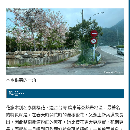
＊＊很美的一角
科普～
花旗木別名泰國櫻花，適合台灣 廣東等亞熱帶地區，最著名
的特色就是，在春天時開花時的滿樹繁花，又逢上新葉還未長
出，因此整樹掛滿粉紅的繁花，她比櫻花更大更厚實，花期更
長，而櫻花一旦遭到風吹雨打被會落英繽紛，一片狼藉景象，