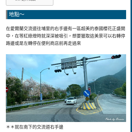
地點～
在愛爾蘭交流道往埔里的右手邊有一區超美的泰國櫻花正盛開
中，在等紅綠燈時就深深被吸引，想要獵取這美景可以右轉停
路邊或是左轉停在便利商店前再走過來
＊＊就在南下的交流道右手邊