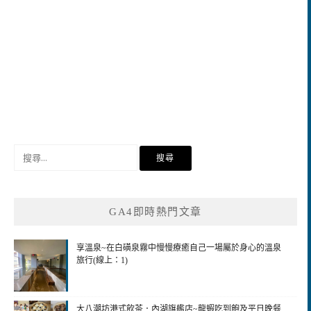
搜
尋
關
鍵
GA4即時熱門文章
字:
享溫泉~在白磺泉霧中慢慢療癒自己一場屬於身心的溫泉
旅行(線上：1)
大八潮坊港式飲茶．內湖旗艦店~龍蝦吃到飽及平日晚餐