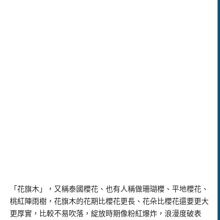
「花旗木」，又稱泰國櫻花、也有人稱做珊瑚櫻、平地櫻花、
桃紅陣雨樹，花旗木的花期比櫻花更長、花朵比櫻花還要更大
更厚實，比較不易吹落，綻放時期像粉紅爆炸，浪漫度破表