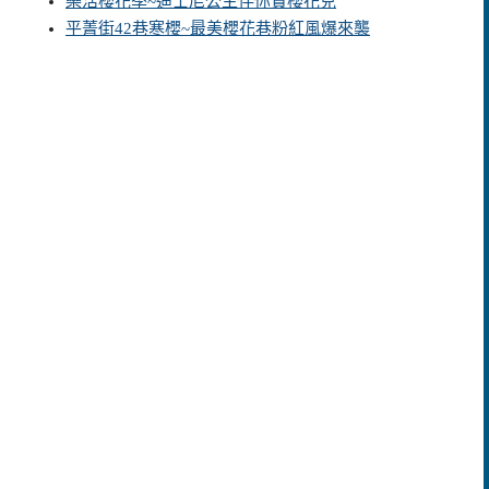
樂活櫻花季~迪士尼公主伴你賞櫻花兒
平菁街42巷寒櫻~最美櫻花巷粉紅風爆來襲