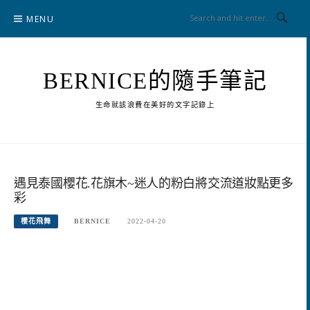
Skip
MENU
to
content
BERNICE的隨手筆記
生命就該浪費在美好的文字記錄上
遇見泰國櫻花.花旗木~迷人的粉白將交流道妝點更多
彩
櫻花飛舞
BERNICE
2022-04-20