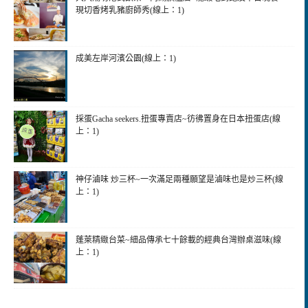
現切香烤乳豬廚師秀(線上：1)
成美左岸河濱公園(線上：1)
採蛋Gacha seekers.扭蛋專賣店~彷彿置身在日本扭蛋店(線
上：1)
神仔滷味 炒三杯~一次滿足兩種願望是滷味也是炒三杯(線
上：1)
蓬萊精緻台菜~細品傳承七十餘載的經典台灣辦桌滋味(線
上：1)