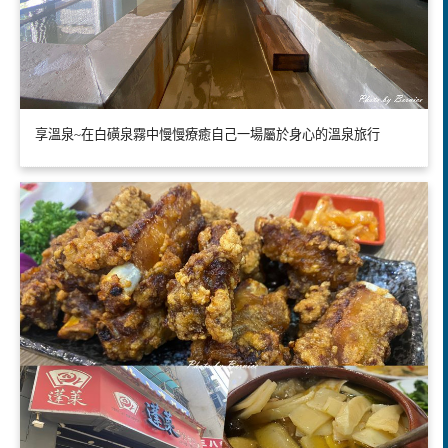
享溫泉~在白磺泉霧中慢慢療癒自己一場屬於身心的溫泉旅行