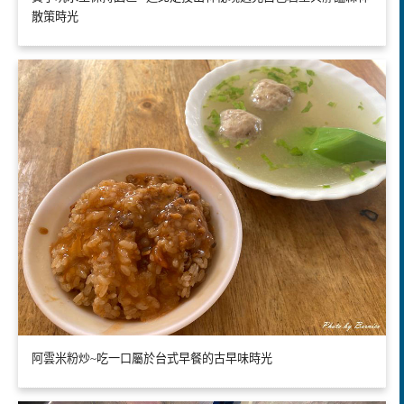
散策時光
阿雲米粉炒~吃一口屬於台式早餐的古早味時光