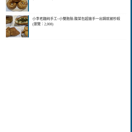
小李老麵純手工~小雙胞胎.酸菜包超搶手一出鍋就被杪殺
(瀏覽：2,008)