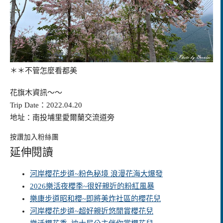
＊＊不管怎麼看都美
花旗木資訊～～
Trip Date：2022.04.20
地址：南投埔里愛爾蘭交流道旁
按讚加入粉絲團
延伸閱讀
河岸櫻花步道~粉色秘境 浪漫花海大爆發
2026樂活夜櫻季~很好親近的粉紅風暴
樂康步道昭和櫻~即將美炸社區的櫻花兒
河岸櫻花步道~超好親近悠閒賞櫻花兒